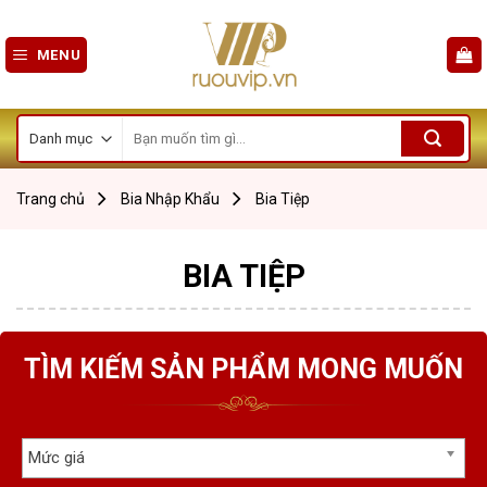
Skip
to
MENU
content
Tìm
kiếm:
Trang chủ
Bia Nhập Khẩu
Bia Tiệp
BIA TIỆP
TÌM KIẾM SẢN PHẨM MONG MUỐN
Mức giá