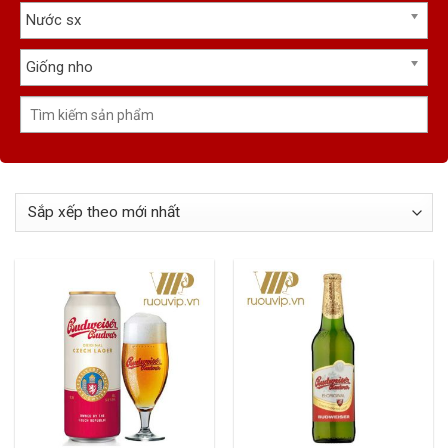
Nước sx
Giống nho