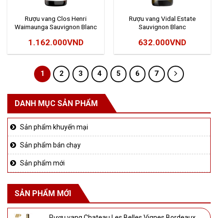
Rượu vang Clos Henri
Rượu vang Vidal Estate
Waimaunga Sauvignon Blanc
Sauvignon Blanc
1.162.000
VND
632.000
VND
1
2
3
4
5
6
7
DANH MỤC SẢN PHẨM
Sản phẩm khuyến mại
Sản phẩm bán chạy
Sản phẩm mới
SẢN PHẨM MỚI
Rượu vang Chateau Les Belles Vignes Bordeaux