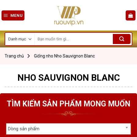
Skip
to
MENU
content
Tìm
kiếm:
Trang chủ
Giống nho
Nho Sauvignon Blanc
NHO SAUVIGNON BLANC
TÌM KIẾM SẢN PHẨM MONG MUỐN
Dòng sản phẩm