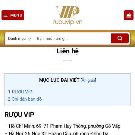
Skip
to
MENU
content
Tìm
kiếm:
Liên hệ
MỤC LỤC BÀI VIẾT
[
Ẩn giấu
]
1
RƯỢU VIP
2
Chỉ dẫn bản đồ
RƯỢU VIP
– Hồ Chí Minh
: 69-71 Phạm Huy Thông, phường Gò Vấp
– Hà Nội
: 26 Ngõ 31 Hoàng Cầu, phường Đống Đa