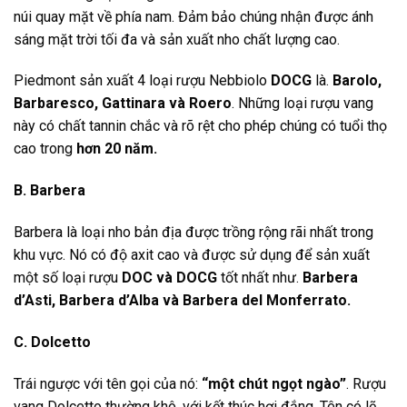
núi quay mặt về phía nam. Đảm bảo chúng nhận được ánh
sáng mặt trời tối đa và sản xuất nho chất lượng cao.
Piedmont sản xuất 4 loại rượu Nebbiolo
DOCG
là.
Barolo,
Barbaresco, Gattinara và Roero
. Những loại rượu vang
này có chất tannin chắc và rõ rệt cho phép chúng có tuổi thọ
cao trong
hơn 20 năm.
B. Barbera
Barbera là loại nho bản địa được trồng rộng rãi nhất trong
khu vực. Nó có độ axit cao và được sử dụng để sản xuất
một số loại rượu
DOC và DOCG
tốt nhất như.
Barbera
d’Asti, Barbera d’Alba và Barbera del Monferrato.
C. Dolcetto
Trái ngược với tên gọi của nó:
“một chút ngọt ngào”
. Rượu
vang Dolcetto thường khô, với kết thúc hơi đắng. Tên có lẽ