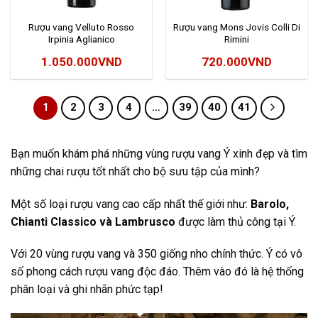
Rượu vang Velluto Rosso
Rượu vang Mons Jovis Colli Di
Irpinia Aglianico
Rimini
1.050.000
VND
720.000
VND
1
2
3
4
…
39
40
41
Bạn muốn khám phá những vùng rượu vang Ý xinh đẹp và tìm
những chai rượu tốt nhất cho bộ sưu tập của mình?
Một số loại rượu vang cao cấp nhất thế giới như:
Barolo,
Chianti Classico và Lambrusco
được làm thủ công tại Ý.
Với 20 vùng rượu vang và 350 giống nho chính thức. Ý có vô
số phong cách rượu vang độc đáo. Thêm vào đó là hệ thống
phân loại và ghi nhãn phức tạp!