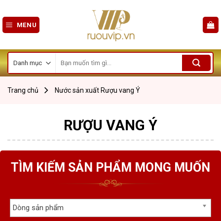
Skip
to
MENU
content
Tìm
kiếm:
Trang chủ
Nước sản xuất
Rượu vang Ý
RƯỢU VANG Ý
TÌM KIẾM SẢN PHẨM MONG MUỐN
Dòng sản phẩm