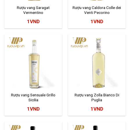
Rượu vang Saragat
Rượu vang Caldora Colle dei
Vermentino
Venti Pecorino
1
VND
1
VND
Rượu vang Sensuale Grillo
Rượu vang Zolla Bianco Di
Sicilia
Puglia
1
VND
1
VND