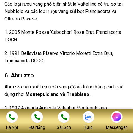
Các loại rượu vang phổ biến nhất là Valtellina có trụ sở tại
Nebbiolo và các loại rượu vang sủi bọt Franciacorta và
Oltrepo Pavese.
1. 2005 Monte Rossa ‘Cabochon’ Rose Brut, Franciacorta
DOCG
2. 1991 Bellavista Riserva Vittorio Moretti Extra Brut,
Franciacorta DOCG
6. Abruzzo
Abruzzo sản xuất cả rượu vang đỏ và trắng bằng cách sử
dụng nho:
Montepulciano và Trebbiano.
1. 1997 Azienda Agricola Valentini Montepulciano
d’Abruzzo
Hà Nội
Đà Nẵng
Sài Gòn
Zalo
Messenger
2. 2010 Emidio Pepe Montepulciano d’Abruzzo