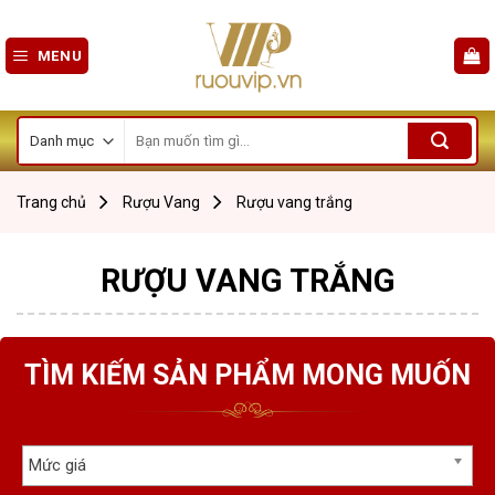
Skip
to
MENU
content
Tìm
kiếm:
Trang chủ
Rượu Vang
Rượu vang trắng
RƯỢU VANG TRẮNG
TÌM KIẾM SẢN PHẨM MONG MUỐN
Mức giá