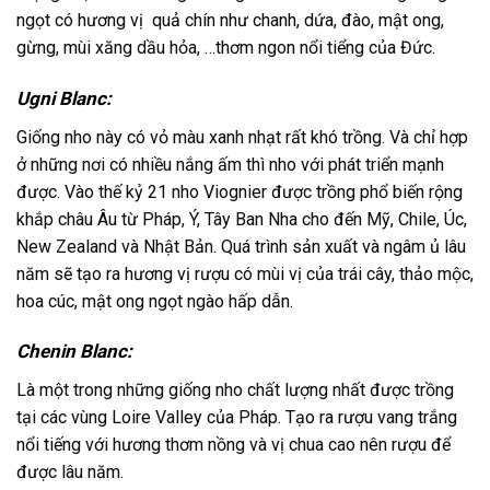
ngọt có hương vị quả chín như chanh, dứa, đào, mật ong,
gừng, mùi xăng dầu hỏa, …thơm ngon nổi tiểng của Đức.
Ugni Blanc:
Giống nho này có vỏ màu xanh nhạt rất khó trồng. Và chỉ hợp
ở những nơi có nhiều nắng ấm thì nho với phát triển mạnh
được. Vào thế kỷ 21 nho Viognier được trồng phổ biến rộng
khắp châu Âu từ Pháp, Ý, Tây Ban Nha cho đến Mỹ, Chile, Úc,
New Zealand và Nhật Bản. Quá trình sản xuất và ngâm ủ lâu
năm sẽ tạo ra hương vị rượu có mùi vị của trái cây, thảo mộc,
hoa cúc, mật ong ngọt ngào hấp dẫn.
Chenin Blanc:
Là một trong những giống nho chất lượng nhất được trồng
tại các vùng Loire Valley của Pháp. Tạo ra rượu vang trắng
nổi tiếng với hương thơm nồng và vị chua cao nên rượu để
được lâu năm.