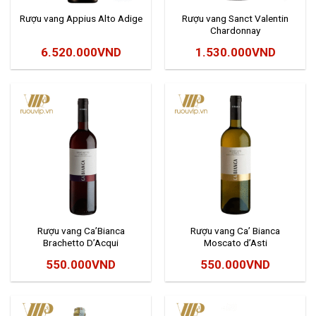
Rượu vang Appius Alto Adige
Rượu vang Sanct Valentin
Chardonnay
6.520.000
VND
1.530.000
VND
Rượu vang Ca’Bianca
Rượu vang Ca’ Bianca
Brachetto D’Acqui
Moscato d’Asti
550.000
VND
550.000
VND