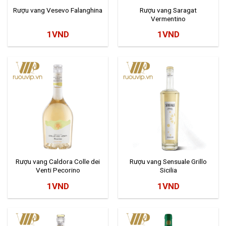
Rượu vang Vesevo Falanghina
Rượu vang Saragat
Vermentino
1
VND
1
VND
Rượu vang Caldora Colle dei
Rượu vang Sensuale Grillo
Venti Pecorino
Sicilia
1
VND
1
VND