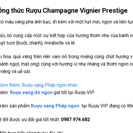
ng thức Rượu Champagne Vignier Prestige
ó màu vàng pha ánh bạc, đi kèm với một hạt mịn, ngon và liên tục
ũi, nó cung cấp một sự kết hợp của hương thơm nhẹ của bánh ngọ
ýt tươi (bưởi, chanh), mirabelle và lê.
i hoa, quả vàng trên nền vani nở trong miệng cùng chút hương
bánh ngọt, mật ong) cùng với hương vị nhẹ nhàng và thơm ngon củ
iệng và uể oải.
 Xem thêm: Rượu vang Pháp ngon khác
hêm:
Rượu vang đỏ ngon
giá tốt tại Rượu VIP.
trăm sản phẩm
Rượu vang Pháp ngon
tại Rượu VIP đang có Kh
ệ để được ưu đãi giá tốt nhất:
0987.974.682