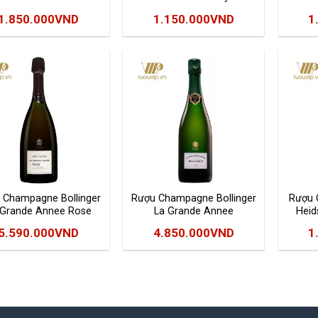
Rose
Grand Rosé
1.850.000
VND
1.150.000
VND
1
 Champagne Bollinger
Rượu Champagne Bollinger
Rượu 
 Grande Annee Rose
La Grande Annee
Heid
5.590.000
VND
4.850.000
VND
1