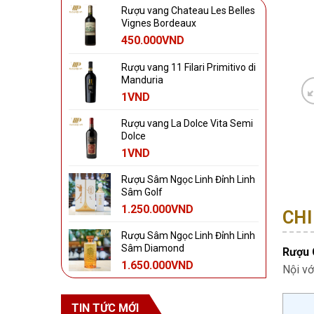
Rượu vang Chateau Les Belles
Vignes Bordeaux
450.000
VND
Rượu vang 11 Filari Primitivo di
Manduria
1
VND
Rượu vang La Dolce Vita Semi
Dolce
1
VND
Rượu Sâm Ngọc Linh Đỉnh Linh
Sâm Golf
1.250.000
VND
CHI
Rượu Sâm Ngọc Linh Đỉnh Linh
Sâm Diamond
Rượu 
1.650.000
VND
Nội vớ
TIN TỨC MỚI