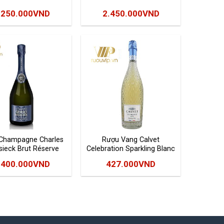
.250.000
VND
2.450.000
VND
Champagne Charles
Rượu Vang Calvet
sieck Brut Réserve
Celebration Sparkling Blanc
.400.000
VND
427.000
VND