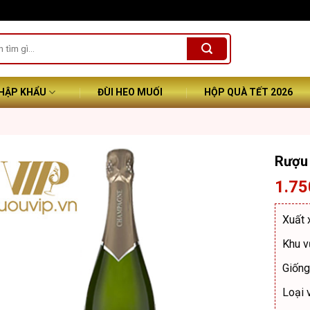
NHẬP KHẨU
ĐÙI HEO MUỐI
HỘP QUÀ TẾT 2026
Rượu 
1.75
Xuất 
Khu 
Giống
Loại 