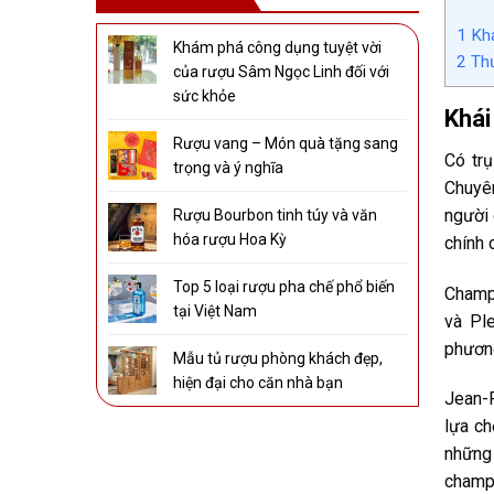
1
Khá
Khám phá công dụng tuyệt vời
2
Thư
của rượu Sâm Ngọc Linh đối với
sức khỏe
Khái
Rượu vang – Món quà tặng sang
Có trụ
trọng và ý nghĩa
Chuyê
người 
Rượu Bourbon tinh túy và văn
hóa rượu Hoa Kỳ
chính 
Top 5 loại rượu pha chế phổ biến
Champa
tại Việt Nam
và Pl
phương
Mẫu tủ rượu phòng khách đẹp,
hiện đại cho căn nhà bạn
Jean-P
lựa ch
những 
champa