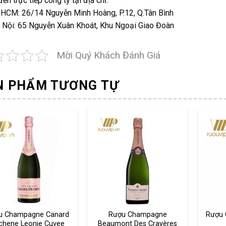
ến trực tiếp công ty tại địa chỉ:
.HCM: 26/14 Nguyễn Minh Hoàng, P.12, Q.Tân Bình
 Nội: 65 Nguyễn Xuân Khoát, Khu Ngoại Giao Đoàn
Mời Quý Khách Đánh Giá
N PHẨM TƯƠNG TỰ
u Champagne Canard
Rượu Champagne
Rượu 
chene Leonie Cuvee
Beaumont Des Crayères