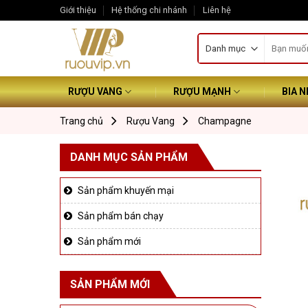
Skip
Giới thiệu
Hệ thống chi nhánh
Liên hệ
to
Tìm
content
kiếm:
RƯỢU VANG
RƯỢU MẠNH
BIA 
Trang chủ
Rượu Vang
Champagne
DANH MỤC SẢN PHẨM
Sản phẩm khuyến mại
Sản phẩm bán chạy
Sản phẩm mới
SẢN PHẨM MỚI