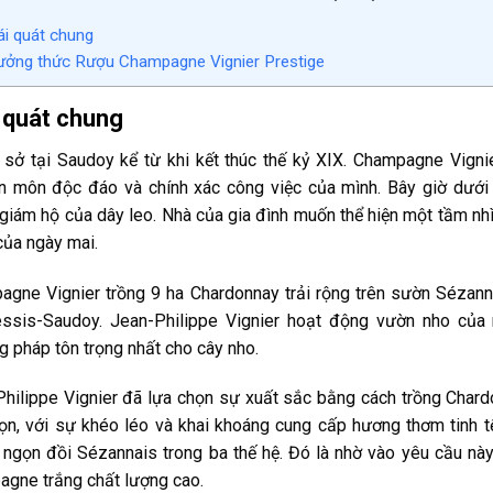
i quát chung
ởng thức Rượu Champagne Vignier Prestige
 quát chung
 sở tại Saudoy kể từ khi kết thúc thế kỷ XIX. Champagne Vignie
n môn độc đáo và chính xác công việc của mình. Bây giờ dưới 
giám hộ của dây leo. Nhà của gia đình muốn thể hiện một tầm n
của ngày mai.
gne Vignier trồng 9 ha Chardonnay trải rộng trên sườn Sézann
essis-Saudoy. Jean-Philippe Vignier hoạt động vườn nho của
 pháp tôn trọng nhất cho cây nho.
hilippe Vignier đã lựa chọn sự xuất sắc bằng cách trồng Chard
ọn, với sự khéo léo và khai khoáng cung cấp hương thơm tinh 
ngọn đồi Sézannais trong ba thế hệ. Đó là nhờ vào yêu cầu n
gne trắng chất lượng cao.