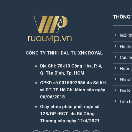
THÔNG 
Giới t
Hệ th
CÔNG TY TNHH ĐẦU TƯ XNK ROYAL
Câu h
Địa Chỉ: 78k10 Cộng Hòa, P. 4,
Hướng
Q. Tân Bình, Tp. HCM
Nhượn
GPKD số 0315092886 do Sở KH
và ĐT TP Hồ Chí Minh cấp ngày
Đại lý
06/06/2018
Liên h
Giấy phép phân phối rượu số
128/GP -BCT do Bộ Công
Thương cấp ngày 12/4/2021