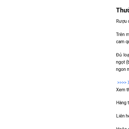
Thưở
Rượu c
Trên m
cam qu
Đủ loạ
ngọt (
ngon m
 >>>>
Xem t
Hàng 
Liên h