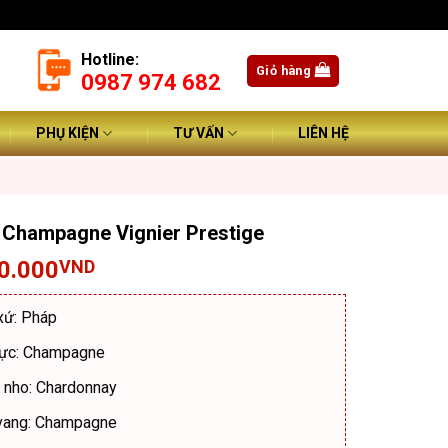
Hotline:
Giỏ hàng
0987 974 682
PHỤ KIỆN
TƯ VẤN
LIÊN HỆ
Champagne Vignier Prestige
0.000
VND
xứ: Pháp
vực: Champagne
 nho: Chardonnay
vang: Champagne