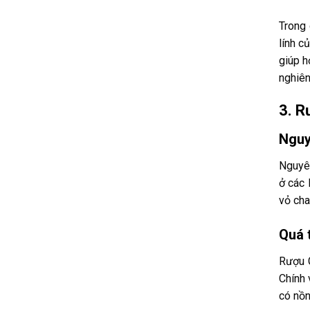
Trong 
lính c
giúp h
nghiên
3. R
Nguy
Nguyên
ở các 
vỏ cha
Quá t
Rượu G
Chính 
có nồn