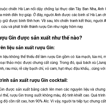
cuộc chiến Hà Lan nổi dậy chống lại thực dân Tây Ban Nha, Anh 
ủa mình đến trợ giúp. Ở đây, người Anh được các binh sĩ Hà Lan c
ọ giữ được bình tĩnh hơn. Về sau, khi chiến tranh kết thúc, người
 cứu và phát triển thành rượu Gin như ngày hôm nay.
ượu Gin được sản xuất như thế nào?
ên liệu sản xuất rượu Gin:
 liệu không thể thiếu để làm rượu Gin gồm có lúa mạch, lúa mì, 
loại thảo mộc được chưng cất cùng. Trong đó, quả bách xù (Junip
nh, rau mùi, rễ cây bạch chỉ, vỏ cam, hạt nhục đậu khấu,…cùng với
rình sản xuất rượu Gin cocktail:
in được sản xuất bằng cách lên men các nguyên liệu và chưng cấ
vì thế, rượu Gin trong suốt không màu, độ tinh khiết cao. Quá trìn
g độ cồn rất cao, hơn 90% Alc. Vì vậy, người ta tiếp tục chưng cấ