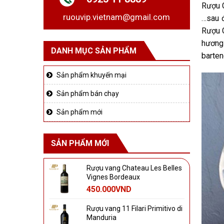
Rượu G
ruouvip.vietnam@gmail.com
…sau đ
Rượu G
hương
DANH MỤC SẢN PHẨM
barten
Sản phẩm khuyến mại
Sản phẩm bán chạy
Sản phẩm mới
SẢN PHẨM MỚI
Rượu vang Chateau Les Belles
Vignes Bordeaux
450.000
VND
Rượu vang 11 Filari Primitivo di
Manduria