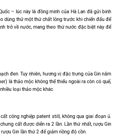
Quốc – lúc này là đồng minh của Hà Lan đã gửi binh
ho dùng thử một thứ chất lỏng trước khi chiến đấu để
 Anh trở về nước, mang theo thứ nước đặc biệt này để
mạch đen. Tuy nhiên, hương vị đặc trưng của Gin nằm
er) là thảo mộc không thể thiếu ngoài ra còn có quế,
 nhiều loại thảo mộc khác.
t công nghiệp patent still, không qua giai đoạn ủ.
h chưng cất được diễn ra 2 lần. Lần thứ nhất, rượu Gin
t rượu Gin lần thứ 2 để giảm nồng độ cồn.