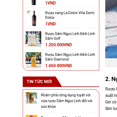
1
VND
Rượu vang La Dolce Vita Semi
Dolce
1
VND
Rượu Sâm Ngọc Linh Đỉnh Linh
Sâm Golf
1.250.000
VND
Rượu Sâm Ngọc Linh Đỉnh Linh
Sâm Diamond
1.650.000
VND
2. N
TIN TỨC MỚI
Rượu G
Khám phá công dụng tuyệt vời
xuất h
của rượu Sâm Ngọc Linh đối với
Gin có
sức khỏe
lầm tư