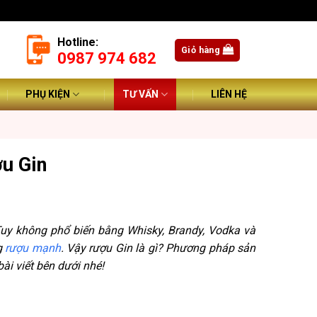
Hotline:
Giỏ hàng
0987 974 682
PHỤ KIỆN
TƯ VẤN
LIÊN HỆ
ợu Gin
. Tuy không phổ biến bằng Whisky, Brandy, Vodka và
g
rượu mạnh
. Vậy rượu Gin là gì? Phương pháp sản
ài viết bên dưới nhé!