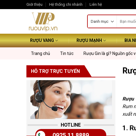
Skip
Giới thiệu
Hệ thống chi nhánh
Liên hệ
to
Tìm
content
kiếm:
RƯỢU VANG
RƯỢU MẠNH
BIA 
Trang chủ
Tin tức
Rượu Gin là gì? Nguồn gốc v
Rượ
HỖ TRỢ TRỰC TUYẾN
Rượu 
Rum n
xuất r
HOTLINE
1. R
0925 11 8889