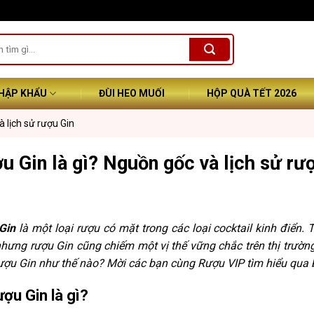
NHẬP KHẨU
ĐÙI HEO MUỐI
HỘP QUÀ TẾT 2026
à lịch sử rượu Gin
u Gin là gì? Nguồn gốc và lịch sử rư
Gin
là một loại rượu có mặt trong các loại cocktail kinh điển
hưng rượu Gin cũng chiếm một vị thế vững chắc trên thị trườn
ượu Gin như thế nào? Mời các bạn cùng Rượu VIP tìm hiểu qua b
ượu Gin là gì?