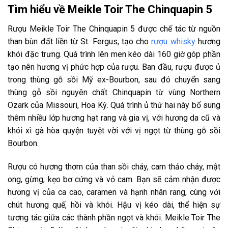
Tìm hiểu về Meikle Toir The Chinquapin 5
Rượu Meikle Toir The Chinquapin 5 được chế tác từ nguồn
than bùn đất liền từ St. Fergus, tạo cho
rượu whisky
hương
khói đặc trưng. Quá trình lên men kéo dài 160 giờ góp phần
tạo nên hương vị phức hợp của rượu. Ban đầu, rượu được ủ
trong thùng gỗ sồi Mỹ ex-Bourbon, sau đó chuyển sang
thùng gỗ sồi nguyên chất Chinquapin từ vùng Northern
Ozark của Missouri, Hoa Kỳ. Quá trình ủ thứ hai này bổ sung
thêm nhiều lớp hương hạt rang và gia vị, với hương da cũ và
khói xì gà hòa quyện tuyệt vời với vị ngọt từ thùng gỗ sồi
Bourbon.
Rượu có hương thơm của than sồi cháy, cam thảo cháy, mật
ong, gừng, kẹo bơ cứng và vỏ cam. Bạn sẽ cảm nhận được
hương vị của ca cao, caramen và hạnh nhân rang, cùng với
chút hương quế, hồi và khói. Hậu vị kéo dài, thể hiện sự
tương tác giữa các thành phần ngọt và khói. Meikle Toir The