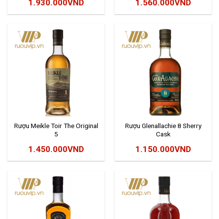
1.930.000
VND
1.560.000
VND
Rượu Meikle Toir The Original
Rượu Glenallachie 8 Sherry
5
Cask
1.450.000
VND
1.150.000
VND