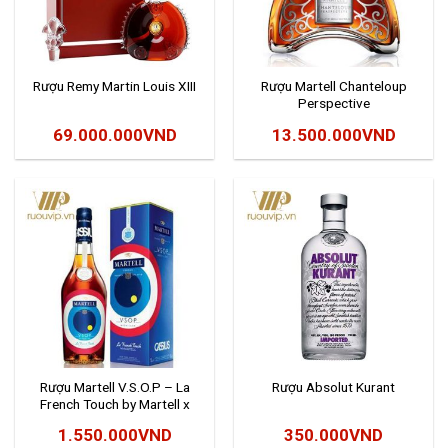
Rượu Remy Martin Louis XIII
Rượu Martell Chanteloup
Perspective
69.000.000
VND
13.500.000
VND
Rượu Martell V.S.O.P – La
Rượu Absolut Kurant
French Touch by Martell x
Cassius
1.550.000
VND
350.000
VND