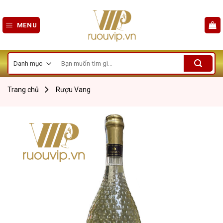
Skip
to
MENU
content
Tìm
kiếm:
Trang chủ
Rượu Vang