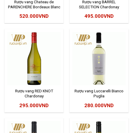
Rượu vang Chateau de
Rượu vang BARREL
PARENCHERE Bordeaux Blanc
SELECTION Chardonay
Sec
520.000
VND
495.000
VND
Rượu vang RED KNOT
Rượu vang Luccarelli Bianco
Chardonay
Puglia
295.000
VND
280.000
VND