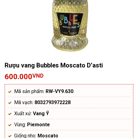
Rượu vang Bubbles Moscato D’asti
600.000
VND
Mã sản phẩm:
RW-VY9.630
Mã vạch:
8032793972228
Xuất xứ:
Vang Ý
Vùng:
Piemonte
Giống nho:
Moscato