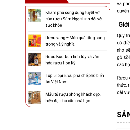
và ph
quyến 
Khám phá công dụng tuyệt vời
của rượu Sâm Ngọc Linh đối với
Giới
sức khỏe
Quy tr
Rượu vang – Món quà tặng sang
có điề
trọng và ý nghĩa
nho sẽ
Rượu Bourbon tinh túy và văn
gỗ sồi
hóa rượu Hoa Kỳ
các hợ
Top 5 loại rượu pha chế phổ biến
Rượu c
tại Việt Nam
thức, 
dài vư
Mẫu tủ rượu phòng khách đẹp,
hiện đại cho căn nhà bạn
SẢ