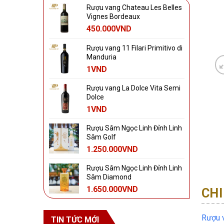
Rượu vang Chateau Les Belles
Vignes Bordeaux
450.000
VND
Rượu vang 11 Filari Primitivo di
Manduria
1
VND
Rượu vang La Dolce Vita Semi
Dolce
1
VND
Rượu Sâm Ngọc Linh Đỉnh Linh
Sâm Golf
1.250.000
VND
Rượu Sâm Ngọc Linh Đỉnh Linh
Sâm Diamond
1.650.000
VND
CHI
Rượu 
TIN TỨC MỚI