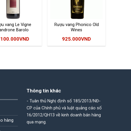
ợu vang Le Vigne
Rượu vang Phonico Old
androne Barolo
Wines
.100.000
VND
925.000
VND
Thông tin khác
- Tuân thủ Nghị định số 185/2013/NĐ-
CP của Chính phủ và luật quảng cáo số
16/2012/QH13 về kinh doanh bán hàng
ao hàng
qua mạng.