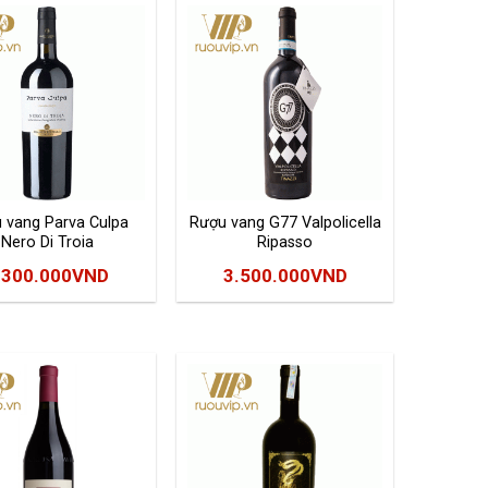
 vang Parva Culpa
Rượu vang G77 Valpolicella
Nero Di Troia
Ripasso
.300.000
VND
3.500.000
VND