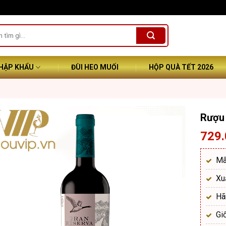
NHẬP KHẨU
ĐÙI HEO MUỐI
HỘP QUÀ TẾT 2026
Rượu
729
Mã
Xu
Hã
Gi