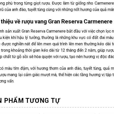
ong phú trong từng giọt rượu. Được làm từ giống nho Carmener
rũ của anh đào, tuyết tùng cùng với những nốt hương của quả mâm 
 thiệu về rượu vang Gran Reserva Carmenere
ình sản xuất Gran Reserva Carmenere bắt đầu với việc chọn lọc
u kiện khí hậu lý tưởng, thường là những khu vực có đất đai màu
 được nghiền nát để lên men quá trình lên men thường kéo dài t
 trong khoảng thời gian kéo dài từ 12 tháng đến 2 năm, giúp rượu 
p chất từ gỗ sồi sẽ hòa quyện với rượu, tạo nên hương vị độc đáo
ó màu tím đậm, với hương thơm của anh đào, tuyết tùng, quả m
rượu mang lại cảm giác mượt mà, thể hiện các tầng hương vị tập 
ơng vấn.
N PHẨM TƯƠNG TỰ