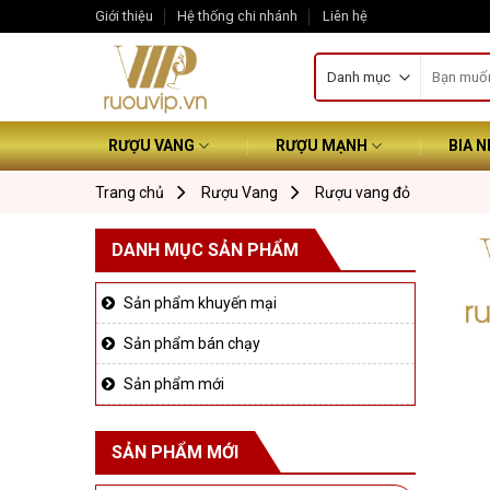
Skip
Giới thiệu
Hệ thống chi nhánh
Liên hệ
to
Tìm
content
kiếm:
RƯỢU VANG
RƯỢU MẠNH
BIA 
Trang chủ
Rượu Vang
Rượu vang đỏ
DANH MỤC SẢN PHẨM
Sản phẩm khuyến mại
Sản phẩm bán chạy
Sản phẩm mới
SẢN PHẨM MỚI