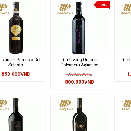
-20%
 vang P Primitivo Del
Rươu vang Organic
Rượu
Salento
Polvanera Aglianico
850.000
VND
1
1.000.000
VND
Giá
Giá
800.000
VND
gốc
hiện
là:
tại
1.000.000VND.
là:
800.000VND.