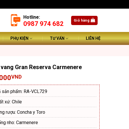
Hotline:
Giỏ hàng
0987 974 682
PHỤ KIỆN
TƯ VẤN
LIÊN HỆ
 vang Gran Reserva Carmenere
.000
VND
 sản phẩm: RA-VCL729
ất xứ: Chile
ng rượu: Concha y Toro
ống nho: Carmenere