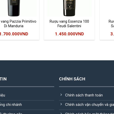
vang Pazzia Primitivo
Rượu vang Essenza 100
Rư
Di Manduria
Feudi Salentini
S
1.700.000
VND
1.450.000
VND
3
TIN
CHÍNH SÁCH
hiệu
Chính sách thanh toán
ống chi nhánh
Chính sách vận chuyển và gi