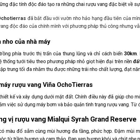
ững đặc tính độc đáo tạo ra những chai rượu vang đặc biệt về sự
Ochotierras
đã bắt đầu với vườn nho hảo hạng đầu tiên của mì
ang độc đáo của chính mình với phương pháp thủ công nhưng vẫn
 nho của nhà máy
rồng phía trước thị trấn của thung lũng và chỉ cách biển
30km
.
hệ thống tưới tiêu theo phương pháp nhỏ giọt hiện đại trên nền
đất
ập trung tối đa nhằm thu được những trái nho chất lượng, đạt nă
máy rượu vang Viña OchoTierras
hiết kế và xây dựng dưới mặt đất. Chính điều này đã giúp cho m
iảm việc sử dụng máy bơm và bảo quản tình trạng rượu vang. Từ 
g vị rượu vang Mialqui Syrah Grand Reserve
có màu đổ sẫm cùng mùi hương đa tầng, phức hợp. Đậm mùi m
ộc từ trầm hương và cam thảo. Đan xen hương khói và chút nhẹ nh