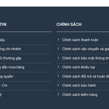
600.000VND.
là:
540.000VND.
TIN
CHÍNH SÁCH
hiệu
Chính sách thanh toán
ống chi nhánh
Chính sách vận chuyển và gi
ỏi thường gặp
Chính sách bảo mật thông ti
 dẫn mua hàng
Chính sách khiếu nại
g quyền
Chính sách đổi trả và hoàn ti
 - Ctv
Chính sách bảo hành
ệ
Chính sách kiểm hàng