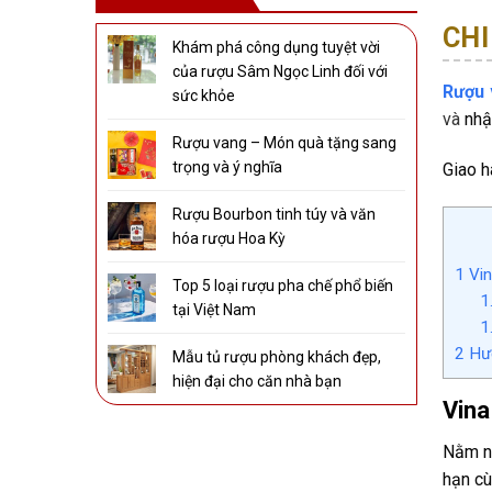
CHI
Khám phá công dụng tuyệt vời
của rượu Sâm Ngọc Linh đối với
Rượu 
sức khỏe
và
nhậ
Rượu vang – Món quà tặng sang
trọng và ý nghĩa
Giao h
Rượu Bourbon tinh túy và văn
hóa rượu Hoa Kỳ
1
Vin
Top 5 loại rượu pha chế phổ biến
1
tại Việt Nam
1
2
Hươ
Mẫu tủ rượu phòng khách đẹp,
hiện đại cho căn nhà bạn
Vina
Nằm n
hạn cù