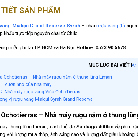
 TIẾT SẢN PHẨM
vang Mialqui Grand Reserve Syrah
–
chai
rượu vang đỏ
ngon 
p khẩu trực tiếp nguyên chai từ Chile.
àng miễn phí tại TP. HCM và Hà Nội.
Hotline:
0523.90.5678
MỤC LỤC BÀI VIẾT
[
Ẩn 
a Ochotierras – Nhà máy rượu nằm ở thung lũng Limari
.1
Vườn nho của nhà máy
.2
Nhà máy rượu vang Viña OchoTierras
ng vị rượu vang Mialqui Syrah Grand Reserve
 Ochotierras – Nhà máy rượu nằm ở thung lũn
gay thung lũng
Limari
, cách thủ đô
Santiago
400km về phía bắ
ng với lượng mua thấp, ánh sáng sao và lượng đất giàu khoáng. 