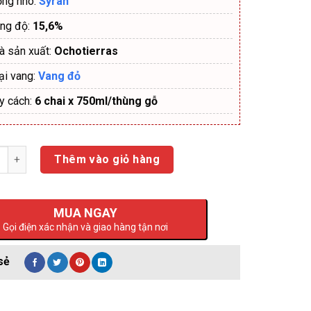
ống nho:
Syrah
ng độ:
15,6%
à sản xuất:
Ochotierras
ại vang:
Vang đỏ
y cách:
6 chai x
750ml/thùng gỗ
ng
Thêm vào giỏ hàng
MUA NGAY
Gọi điện xác nhận và giao hàng tận nơi