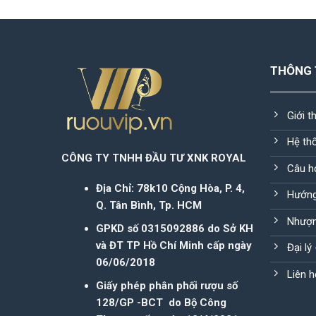
THÔNG 
Giới t
Hệ th
CÔNG TY TNHH ĐẦU TƯ XNK ROYAL
Câu h
Địa Chỉ: 78k10 Cộng Hòa, P. 4,
Hướng
Q. Tân Bình, Tp. HCM
Nhượn
GPKD số 0315092886 do Sở KH
và ĐT TP Hồ Chí Minh cấp ngày
Đại lý
06/06/2018
Liên h
Giấy phép phân phối rượu số
128/GP -BCT do Bộ Công