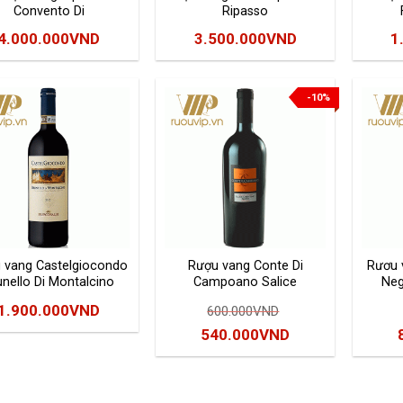
Convento Di
Ripasso
Castelgiocondo
4.000.000
VND
3.500.000
VND
1
-10%
 vang Castelgiocondo
Rượu vang Conte Di
Rươu 
unello Di Montalcino
Campoano Salice
Neg
Frescobaldi
Salentino Riserva
1.900.000
VND
600.000
VND
Giá
Giá
540.000
VND
gốc
hiện
là:
tại
l