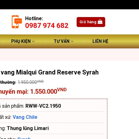
Hotline:
Giỏ hàng
0987 974 682
PHỤ KIỆN
TƯ VẤN
LIÊN HỆ
vang Mialqui Grand Reserve Syrah
VND
1.950.000
VND
1.550.000
 sản phẩm:
RWW-VC2.1950
0.000VND.
ất xứ:
Vang Chile
0.000VND.
ng:
Thung lũng Limari