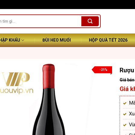
NHẬP KHẨU
ĐÙI HEO MUỐI
HỘP QUÀ TẾT 2026
Rượu 
-21%
Giá
gốc
Giá
là:
hiện
Mã
1.95
tại
Xu
là:
1.55
Vù