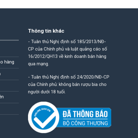
900.000VND.
là:
980.000VND.
là:
830.000VND.
820.000VND.
Thông tin khác
- Tuân thủ Nghị định số 185/2013/NĐ-
CP của Chính phủ và luật quảng cáo số
16/2012/QH13 về kinh doanh bán hàng
ao hàng
qua mạng.
n
- Tuân thủ Nghị định số 24/2020/NĐ-CP
của Chính phủ: không bán rượu bia cho
người dưới 18 tuổi.
ền