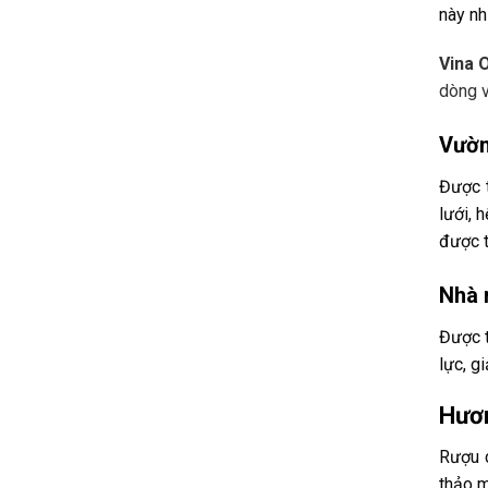
này nh
Vina 
dòng v
Vườn
Được t
lưới, 
được t
Nhà 
Được t
lực, g
Hươn
Rượu 
thảo m