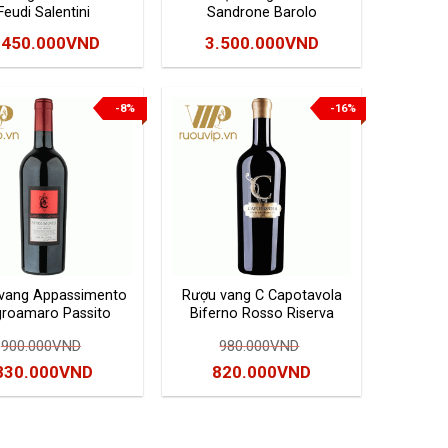
Feudi Salentini
Sandrone Barolo
.450.000
VND
3.500.000
VND
-8%
-16%
vang Appassimento
Rượu vang C Capotavola
roamaro Passito
Biferno Rosso Riserva
Salento
900.000
VND
980.000
VND
Giá
Giá
Giá
Giá
830.000
VND
820.000
VND
gốc
hiện
gốc
hiện
à:
tại
là:
tại