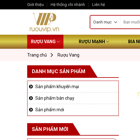
Skip
Giới thiệu
Hệ thống chi nhánh
Liên hệ
to
Tìm
content
kiếm:
RƯỢU VANG
RƯỢU MẠNH
BIA 
Trang chủ
Rượu Vang
DANH MỤC SẢN PHẨM
Sản phẩm khuyến mại
Sản phẩm bán chạy
Sản phẩm mới
SẢN PHẨM MỚI