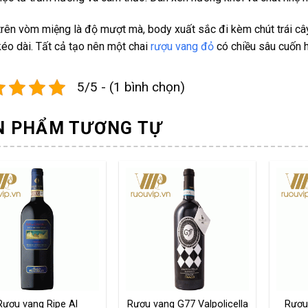
rên vòm miệng là độ mượt mà, body xuất sắc đi kèm chút trái cây
kéo dài. Tất cả tạo nên một chai
rượu vang đỏ
có chiều sâu cuốn h
5/5 - (1 bình chọn)
N PHẨM TƯƠNG TỰ
Rượu vang Ripe Al
Rượu vang G77 Valpolicella
Rượu