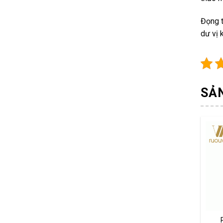
Đọng t
dư vị 
SẢ