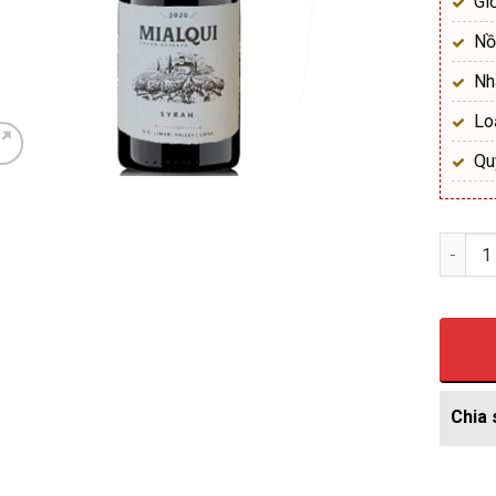
Gi
Nồ
Nh
Lo
Qu
Số lượ