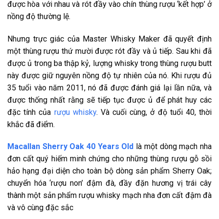
được hòa với nhau và rót đầy vào chín thùng rượu ‘kết hợp’ ở
nồng độ thường lệ.
Nhưng trực giác của Master Whisky Maker đã quyết định
một thùng rượu thứ mười được rót đầy và ủ tiếp. Sau khi đã
được ủ trong ba thập kỷ, lượng whisky trong thùng rượu butt
này được giữ nguyên nồng độ tự nhiên của nó. Khi rượu đủ
35 tuổi vào năm 2011, nó đã được đánh giá lại lần nữa, và
được thống nhất rằng sẽ tiếp tục được ủ để phát huy các
đặc tính của
rượu whisky
. Và cuối cùng, ở độ tuổi 40, thời
khắc đã điểm.
Macallan Sherry Oak 40 Years Old
là một dòng mạch nha
đơn cất quý hiếm minh chứng cho những thùng rượu gỗ sồi
hảo hạng đại diện cho toàn bộ dòng sản phẩm Sherry Oak;
chuyển hóa ‘rượu non’ đậm đà, đầy đặn hương vị trái cây
thành một sản phẩm rượu whisky mạch nha đơn cất đậm đà
và vô cùng đặc sắc