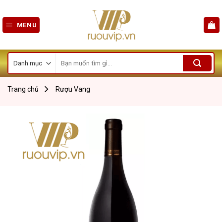
Skip
to
MENU
content
Tìm
kiếm:
Trang chủ
Rượu Vang