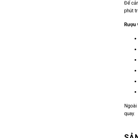
Để cảm
phút t
Rượu 
Ngoài 
quay.
SẢ