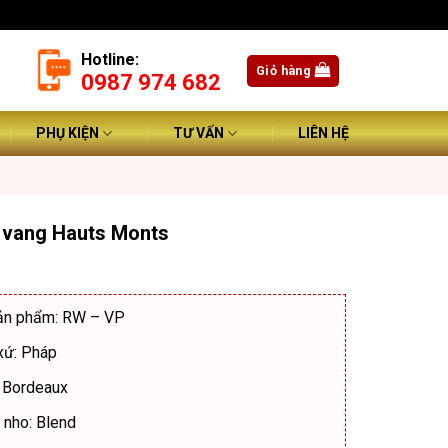
Hotline:
Giỏ hàng
0987 974 682
PHỤ KIỆN
TƯ VẤN
LIÊN HỆ
 vang Hauts Monts
ản phẩm: RW – VP
xứ: Pháp
 Bordeaux
 nho: Blend