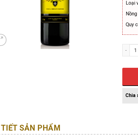
Loại 
Nồng
Quy c
Số lượ
 TIẾT SẢN PHẨM