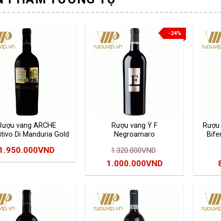
-24%
Rượu vang ARCHE
Rượu vang Ý F
Rượu 
itivo Di Manduria Gold
Negroamaro
Bife
1.950.000
VND
1.320.000
VND
Giá
Giá
1.000.000
VND
gốc
hiện
là:
tại
l
1.320.000VND.
là:
1.000.000VND.