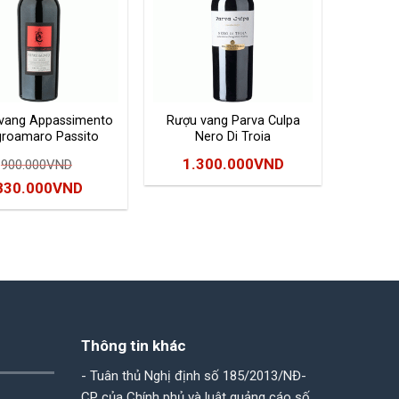
vang Appassimento
Rượu vang Parva Culpa
roamaro Passito
Nero Di Troia
Salento
1.300.000
VND
900.000
VND
Giá
Giá
830.000
VND
gốc
hiện
à:
tại
900.000VND.
là:
830.000VND.
Thông tin khác
- Tuân thủ Nghị định số 185/2013/NĐ-
CP của Chính phủ và luật quảng cáo số