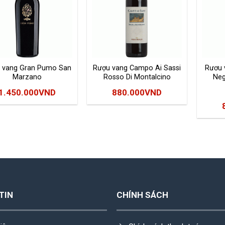
 vang Gran Pumo San
Rượu vang Campo Ai Sassi
Rươu 
Marzano
Rosso Di Montalcino
Neg
Frescobaldi
1.450.000
VND
880.000
VND
l
TIN
CHÍNH SÁCH