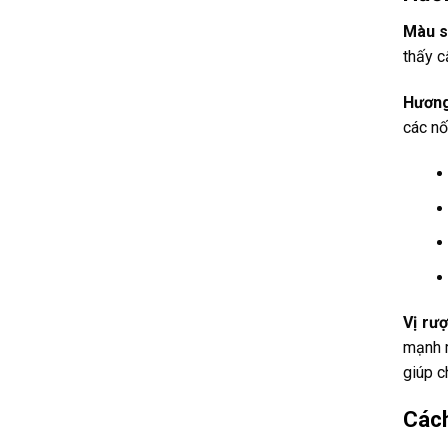
Màu s
thấy c
Hương
các nố
Vị rượ
mạnh m
giúp c
Cách