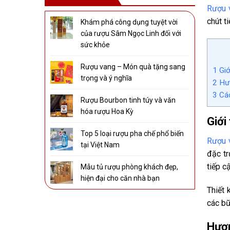
Rượu 
chút t
Khám phá công dụng tuyệt vời
của rượu Sâm Ngọc Linh đối với
sức khỏe
Rượu vang – Món quà tặng sang
1
Giớ
trọng và ý nghĩa
2
Hươ
3
Các
Rượu Bourbon tinh túy và văn
hóa rượu Hoa Kỳ
Giới
Top 5 loại rượu pha chế phổ biến
Rượu 
tại Việt Nam
đặc tr
tiếp c
Mẫu tủ rượu phòng khách đẹp,
hiện đại cho căn nhà bạn
Thiết 
các bữ
Hươn