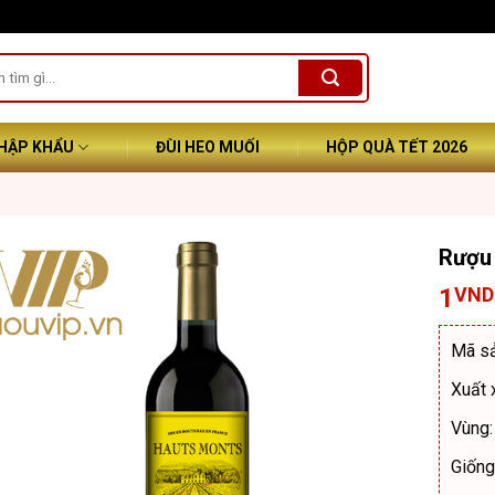
NHẬP KHẨU
ĐÙI HEO MUỐI
HỘP QUÀ TẾT 2026
Rượu
1
VND
Mã s
Xuất 
Vùng:
Giống