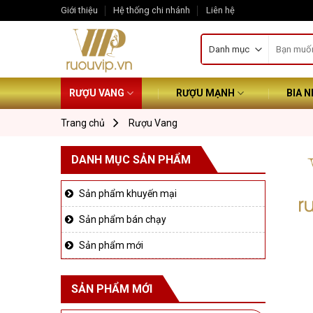
Skip
Giới thiệu
Hệ thống chi nhánh
Liên hệ
to
Tìm
content
kiếm:
RƯỢU VANG
RƯỢU MẠNH
BIA 
Trang chủ
Rượu Vang
DANH MỤC SẢN PHẨM
Sản phẩm khuyến mại
Sản phẩm bán chạy
Sản phẩm mới
SẢN PHẨM MỚI