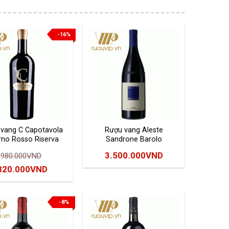
-16%
vang C Capotavola
Rượu vang Aleste
rno Rosso Riserva
Sandrone Barolo
3.500.000
VND
980.000
VND
Giá
Giá
820.000
VND
gốc
hiện
à:
tại
-8%
980.000VND.
là:
820.000VND.