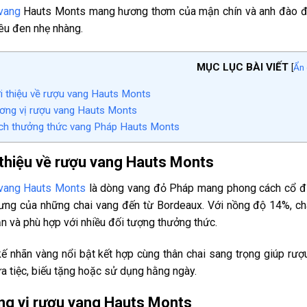
vang
Hauts Monts mang hương thơm của mận chín và anh đào đen
iêu đen nhẹ nhàng.
MỤC LỤC BÀI VIẾT
[
Ẩn 
i thiệu về rượu vang Hauts Monts
ng vị rượu vang Hauts Monts
h thưởng thức vang Pháp Hauts Monts
 thiệu về rượu vang Hauts Monts
vang Hauts Monts
là dòng vang đỏ Pháp mang phong cách cổ điể
ưng của những chai vang đến từ Bordeaux. Với nồng độ 14%, ch
ận và phù hợp với nhiều đối tượng thưởng thức.
kế nhãn vàng nổi bật kết hợp cùng thân chai sang trọng giúp rư
a tiệc, biếu tặng hoặc sử dụng hằng ngày.
g vị rượu vang Hauts Monts