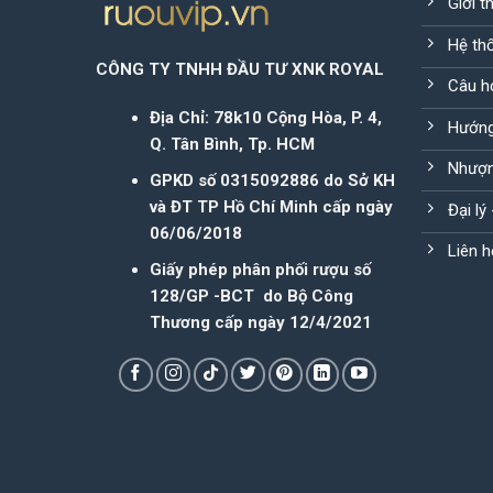
Giới t
Hệ th
CÔNG TY TNHH ĐẦU TƯ XNK ROYAL
Câu h
Địa Chỉ: 78k10 Cộng Hòa, P. 4,
Hướng
Q. Tân Bình, Tp. HCM
Nhượn
GPKD số 0315092886 do Sở KH
và ĐT TP Hồ Chí Minh cấp ngày
Đại lý
06/06/2018
Liên h
Giấy phép phân phối rượu số
128/GP -BCT do Bộ Công
Thương cấp ngày 12/4/2021