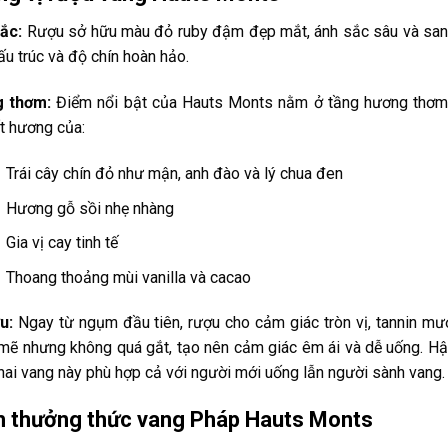
ắc:
Rượu sở hữu màu đỏ ruby đậm đẹp mắt, ánh sắc sâu và sang t
ấu trúc và độ chín hoàn hảo.
 thơm:
Điểm nổi bật của Hauts Monts nằm ở tầng hương thơm 
t hương của:
Trái cây chín đỏ như mận, anh đào và lý chua đen
Hương gỗ sồi nhẹ nhàng
Gia vị cay tinh tế
Thoang thoảng mùi vanilla và cacao
u:
Ngay từ ngụm đầu tiên, rượu cho cảm giác tròn vị, tannin mư
ẽ nhưng không quá gắt, tạo nên cảm giác êm ái và dễ uống. Hậu v
hai vang này phù hợp cả với người mới uống lẫn người sành vang.
 thưởng thức vang Pháp Hauts Monts