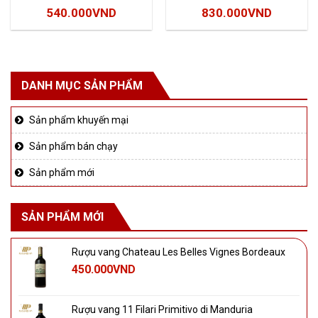
Giá
Giá
Giá
Giá
540.000
VND
830.000
VND
gốc
hiện
gốc
hiện
là:
tại
là:
tại
600.000VND.
là:
900.000VND.
là:
DANH MỤC SẢN PHẨM
540.000VND.
830.000
Sản phẩm khuyến mại
Sản phẩm bán chạy
Sản phẩm mới
SẢN PHẨM MỚI
Rượu vang Chateau Les Belles Vignes Bordeaux
450.000
VND
Rượu vang 11 Filari Primitivo di Manduria