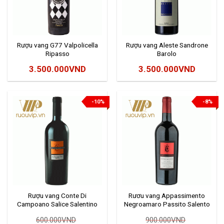
Rượu vang G77 Valpolicella
Rượu vang Aleste Sandrone
Ripasso
Barolo
3.500.000
VND
3.500.000
VND
-10%
-8%
Rượu vang Conte Di
Rươu vang Appassimento
Campoano Salice Salentino
Negroamaro Passito Salento
Riserva
600.000
VND
900.000
VND