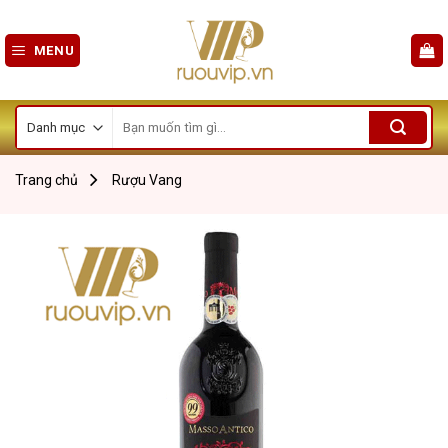
Skip
to
MENU
content
Tìm
kiếm:
Trang chủ
Rượu Vang