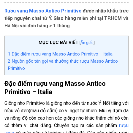
Rượu vang Masso Antico Primitivo
được nhập khẩu trực
tiếp nguyên chai từ Ý. Giao hàng miễn phí tại TP.HCM và
Hà Nội với đơn hàng > 1 thùng
MỤC LỤC BÀI VIẾT
[
Ẩn giấu
]
1
Đặc điểm rượu vang Masso Antico Primitivo – Italia
2
Nguồn gốc tên gọi và thưởng thức rượu Masso Antico
Primitivo
Đặc điểm rượu vang Masso Antico
Primitivo – Italia
Giống nho Primitivo là giống nho đến từ nước Ý. Nổi tiếng với
mầu vỏ đen(màu đỏ sẫm) có vị ngọt tự nhiên. Mùi vị đậm đà
và nồng độ cồn cao hơn các giống nho khác thậm chí nó còn
có thêm vị chát đắng. Chuyên tạo ra các sản phẩm
rượu
vang
có màu sắc và hương vị đậm đà. Các sản phẩm rượu