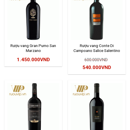
Rượu vang Gran Pumo San
Rượu vang Conte Di
Marzano
Campoano Salice Salentino
Riserva
1.450.000
VND
600.000
VND
Giá
Giá
540.000
VND
gốc
hiện
là:
tại
600.000VND.
là:
540.000