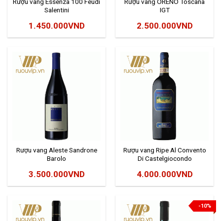
Rượu vang Essenza 100 Feudi
Rượu vang ORENO Toscana
Salentini
IGT
1.450.000
VND
2.500.000
VND
Rượu vang Aleste Sandrone
Rượu vang Ripe Al Convento
Barolo
Di Castelgiocondo
3.500.000
VND
4.000.000
VND
-10%