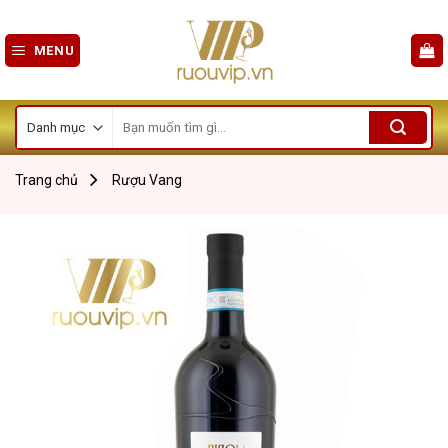
Skip
to
MENU
content
Tìm
kiếm:
Trang chủ
Rượu Vang